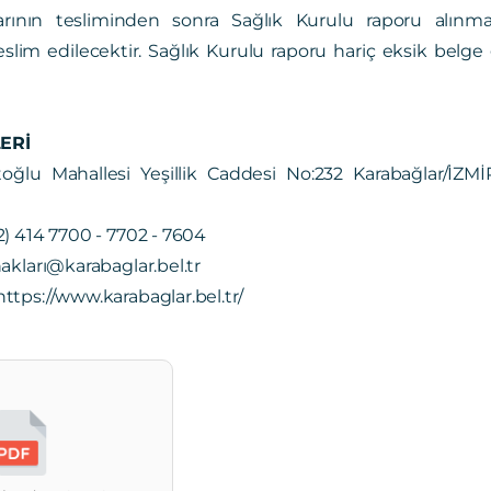
arının tesliminden sonra Sağlık Kurulu raporu alınm
im edilecektir. Sağlık Kurulu raporu hariç eksik belge g
LERİ
ğlu Mahallesi Yeşillik Caddesi No:232 Karabağlar/İZMİ
2) 414 7700 - 7702 - 7604
akları@karabaglar.bel.tr
ttps://www.karabaglar.bel.tr/