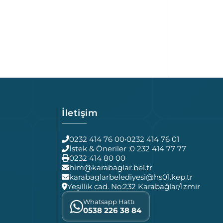
İletişim
0232 414 76 00
•
0232 414 76 01
İstek & Öneriler :
0 232 414 77 77
0232 414 80 00
him@karabaglar.bel.tr
karabaglarbelediyesi@hs01.kep.tr
Yeşillik cad. No:232 Karabağlar/İzmir
Whatsapp Hattı
0538 226 38 84