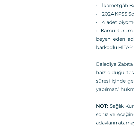
• İkametgâh Bel
• 2024 KPSS Son
• 4 adet biyome
• Kamu Kurum ve
beyan eden aday
barkodlu HİTAP 
Belediye Zabıta
haiz olduğu tes
süresi içinde g
yapılmaz.” hükmü
NOT:
Sağlık Ku
sonra vereceğine
adayların atamay