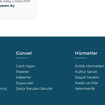
k Aday Listesi.PDF
yasını Aç
Güncel
Hizmetler
Canlı Yayın
Evlilik Hizmetleri
İhaleler
Kültür Sanat
Haberler
Sosyal Yardım
Duyurular
Kadın ve Aile
umuz
Sıkça Sorulan Sorular
Veterinerlik