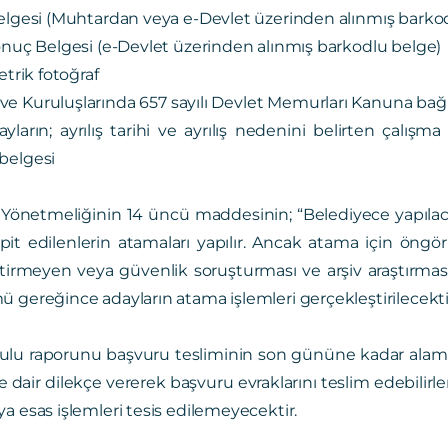
gesi (Muhtardan veya e-Devlet üzerinden alınmış barkod
uç Belgesi (e-Devlet üzerinden alınmış barkodlu belge)
trik fotoğraf
 Kuruluşlarında 657 sayılı Devlet Memurları Kanuna bağl
ların; ayrılış tarihi ve ayrılış nedenini belirten çalış
belgesi
 Yönetmeliğinin 14 üncü maddesinin; “Belediyece yapıl
pit edilenlerin atamaları yapılır. Ancak atama için öngö
etirmeyen veya güvenlik soruşturması ve arşiv araştırma
 gereğince adayların atama işlemleri gerçekleştirilecekti
rulu raporunu başvuru tesliminin son gününe kadar alama
 dair dilekçe vererek başvuru evraklarını teslim edebilir
a esas işlemleri tesis edilemeyecektir.