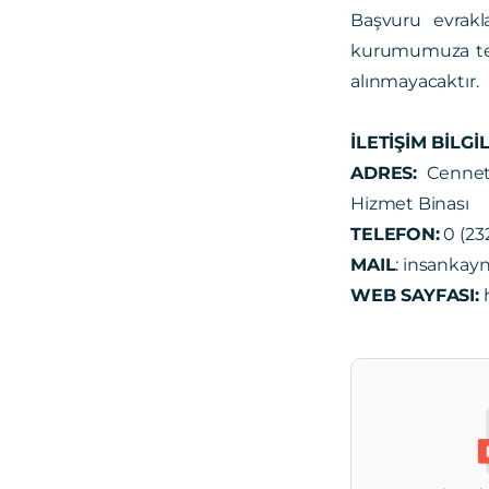
Başvuru evrakl
kurumumuza tesl
alınmayacaktır.
İLETİŞİM BİLGİ
ADRES:
Cenneto
Hizmet Binası
TELEFON:
0 (23
MAIL
: insankayn
WEB SAYFASI:
h