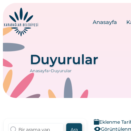
Anasayfa
K
Duyurular
>
Anasayfa
Duyurular
Eklenme Tari
Görüntülenme
Ara