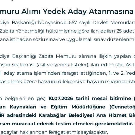
muru Alımı Yedek Aday Atanmasına 
diye Başkanlığı bünyesinde 657 sayılı Devlet Memurlar
 Zabıta Yönetmeliği hükümlerine göre ilan edilen 25 ade
ilana istinaden sözlü sınav ve uygulamalı sınav düzenlenmiş
diye Başkanlığı Zabıta Memuru alımına ilişkin yapılan
arı sıralaması (asil ve yedek listeler), ilan edilmiştir. A
il aday atama işleminden feragat ettiğinden, 1. ve 2. Ye
as olmak üzere başvuru dilekçesi ve başvuru sırasında isten
en belgeleri en geç
10.07.2026 tarihi mesai bitimine 
san Kaynakları ve Eğitim Müdürlüğüne (Cennetoğl
İR adresindeki Karabağlar Belediyesi Ana Hizmet Bi
sen müracaat ederek teslim etmeleri gerekmektedir.
daylar, haklarından feragat etmiş sayılacaktır.