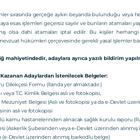
mler sırasında gerçeğe aykırı beyanda bulunduğu veya her
aya esas işlemleri geçersiz sayılır ve bunların atamaları ya
mış olsa dahi atamaları iptal edilir. Bu kişiler herha
i mevzuat hükümleri çerçevesinde gerekli yasal işlemler başl
ğ mahiyetindedir, adaylara ayrıca yazılı bildirim yapı
azanan Adaylardan İstenilecek Belgeler:
 Dilekçesi Formu (İlanda yer almaktadır.)
veya T.C. Kimlik Belgesi aslı ve fotokopisi,
Mezuniyet Belgesi (Aslı ve fotokopisi ya da e-Devlet üzer
nin aslı ve fotokopisi
 kamu hastanelerinden alınacak sağlık kurulu raporu (Rapo
esi (Askerlik Şubesinden veya e-Devlet üzerinden alınmış
dı (e-Devlet üzerinden alınmış barkodlu belge)