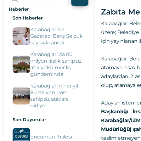
Haberler
Zabıta Me
Son Haberler
Karabağlar Bele
Karabağlar ‘da
üzere; Belediye
Gazeteci Barış Selçuk
için yayınlanan 
saygıyla anıldı
Karabağlar’ da 80
Karabağlar Bele
milyon liralık sahipsiz
atık yükü meclis
atamaya esas baş
gündeminde
adaylardan 2 as
olup, atamaya es
Karabağlar’ın her yıl
80 milyon lirası
sahipsiz atıklara
Adaylar istenil
gidiyor
Başkanlığı İn
Son Duyurular
Karabağlar/İZM
Müdürlüğü) şah
Encümen İhalesi
teslim etmeyen a