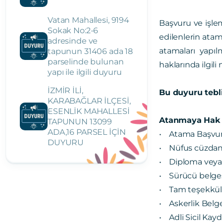
Vatan Mahallesi, 9194
Başvuru ve işle
Sokak No:2-6
edilenlerin atam
adresinde ve
atamaları yapıl
tapunun 31406 ada 18
parselinde bulunan
haklarında ilgil
yapı ile ilgili duyuru
İZMİR İLİ,
Bu duyuru tebli
KARABAĞLAR İLÇESİ,
ESENLİK MAHALLESİ
Atanmaya Hak K
TAPUNUN 13099
ADA,16 PARSEL İÇİN
• Atama Başvuru
DUYURU
• Nüfus cüzdanı 
• Diploma veya 
• Sürücü belgesi
• Tam teşekküllü
• Askerlik Belg
• Adli Sicil Kay