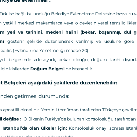
rkiye’de evlenmesi :
 Türk ise bağlı bulunduğu Belediye Evlendirme Dairesine başvuru ya
n yetkili merkezi makamlarca veya o devletin yerel temsilcilikleri
um yeri ve tarihini, medeni halini (bekar, boşanmış, dul 
ını
gösterir şekilde düzenlenerek verilmiş ve usulüne göre
edilir. (Evlendirme Yönetmeliği madde 20)
et belgesinde adı-soyadı, bekar olduğu, doğum tarihi dışında 
çin kişilerden
Doğum Belgesi
de istenebilir.
 Belgeleri aşağıdaki şekillerde düzenlenebilir:
sinden getirmesi durumunda:
apostilli olmalıdır. Yeminli tercüman tarafından Türkçeye çevrilme
li değilse :
O ülkenin Türkiye’de bulunan konsolosluğu tarafından 
İstanbul’da olan ülkeler için;
Konsolosluk onayı sonrası İstanbu