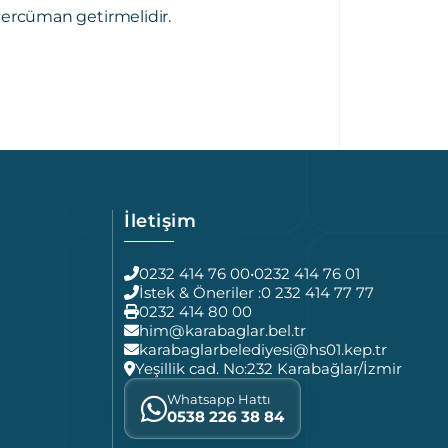
tercüman getirmelidir.
İletişim
0232 414 76 00
•
0232 414 76 01
İstek & Öneriler :
0 232 414 77 77
0232 414 80 00
him@karabaglar.bel.tr
karabaglarbelediyesi@hs01.kep.tr
Yeşillik cad. No:232 Karabağlar/İzmir
Whatsapp Hattı
0538 226 38 84