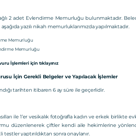
ağlı 2 adet Evlendirme Memurluğu bulunmaktadır. Bel
eri aşağıda yazılı nikah memurluklarımızda yapılmaktadır.
irme Memurluğu
endirme Memurluğu
ru İşlemleri için tıklayınız
su İçin Gerekli Belgeler ve Yapılacak İşlemler
dığı tarihten itibaren 6 ay süre ile geçerlidir.
ılları ile 1’er vesikalık fotoğrafla kadın ve erkek birli
rmu düzenlenerek çiftler kendi aile hekimlerine yönlendiri
i testler yaptırıldıktan sonra onaylanır.