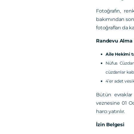
Fotoğrafın, ren
bakımından son a
fotoğrafları da ka
Randevu Alma
Aile Hekimi t
Nüfus Cüzdanı
cüzdanlar kab
4’er adet vesi
Bütün evraklar 
veznesine 01 Oc
harcı yatırılır.
İzin Belgesi