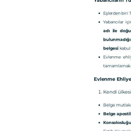
Yabancıların Tü
Eşlerden biri
Yabancılar içi
adı ile doğ
bulunmadığ
belgesi
kabul 
Evlenme ehliy
tamamlamak i
Evlenme Ehliyet
Kendi ülke
Belge mutlaka 
Belge apostil
Konsolosluğu 