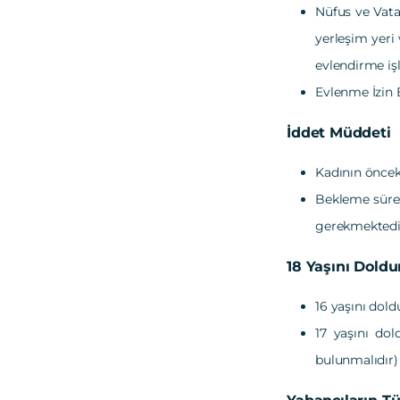
Nüfus ve Vatan
yerleşim yeri
evlendirme iş
Evlenme İzin 
İddet Müddeti
Kadının öncek
Bekleme süres
gerekmektedir.
18 Yaşını Doldu
16 yaşını dol
17 yaşını dol
bulunmalıdır)