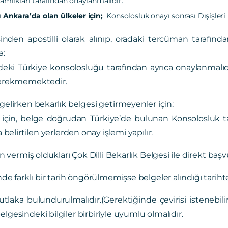
mlıkları tarafından onaylanmalıdır.
 Ankara’da olan ülkeler için;
Konsolosluk onayı sonrası Dışişleri
inden apostilli olarak alınıp, oradaki tercüman tarafınd
a:
deki Türkiye konsolosluğu tarafından ayrıca onaylanmalı
gerekmemektedir.
elirken bekarlık belgesi getirmeyenler için:
r için, belge doğrudan Türkiye’de bulunan Konsolosluk t
 belirtilen yerlerden onay işlemi yapılır.
in vermiş oldukları Çok Dilli Bekarlık Belgesi ile direkt baş
de farklı bir tarih öngörülmemişse belgeler alındığı tarihte
laka bulundurulmalıdır.(Gerektiğinde çevirisi istenebilir.)
gesindeki bilgiler birbiriyle uyumlu olmalıdır.