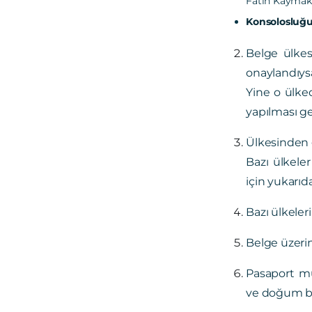
Fatih Kaymaka
Konsolosluğu
Belge ülkes
onaylandıys
Yine o ülke
yapılması 
Ülkesinden g
Bazı ülkele
için yukarıda
Bazı ülkeler
Belge üzerin
Pasaport mut
ve doğum bel