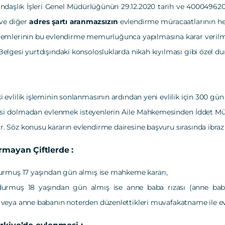
daşlık İşleri Genel Müdürlüğünün 29.12.2020 tarih ve 40004962­010.
 ve diğer
adres şartı aranmazsızın
evlendirme müracaatlarının h
lemlerinin bu evlendirme memurluğunca yapılmasına karar verilmi
Belgesi yurtdışındaki konsolosluklarda nikah kıyılması gibi özel d
i evlilik işleminin sonlanmasının ardından yeni evlilik için 300 g
i dolmadan evlenmek isteyenlerin Aile Mahkemesinden İddet Müdde
 Söz konusu kararın evlendirme dairesine başvuru sırasında ibraz ed
rmayan Çiftlerde :
durmuş 17 yaşından gün almış ise mahkeme kararı,
durmuş 18 yaşından gün almış ise anne baba rızası (anne baba k
 veya anne babanın noterden düzenlettikleri muvafakatname ile evl