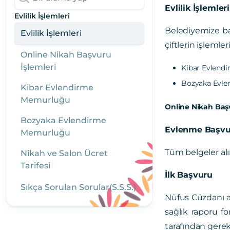
Evlilik İşlemleri
Evlilik İşlemleri
Belediyemize b
Evlilik İşlemleri
çiftlerin işleml
Online Nikah Başvuru
İşlemleri
Kibar Evlend
Bozyaka Evl
Kibar Evlendirme
Memurluğu
Online Nikah Başvu
Bozyaka Evlendirme
Evlenme Başvuru
Memurluğu
Tüm belgeler alın
Nikah ve Salon Ücret
Tarifesi
İlk Başvuru
Sıkça Sorulan Sorular(S.S.S.)
Nüfus Cüzdanı as
sağlık raporu fo
tarafından gerekl