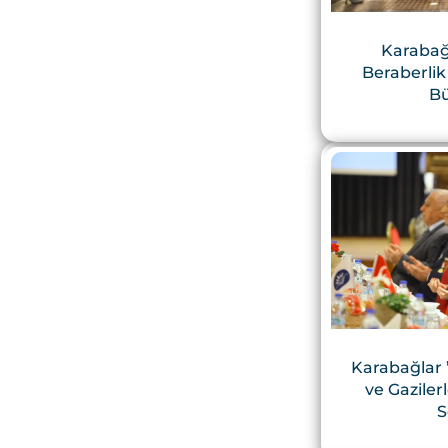
Karabağl
Beraberli
B
Karabağlar ’
ve Gaziler
S