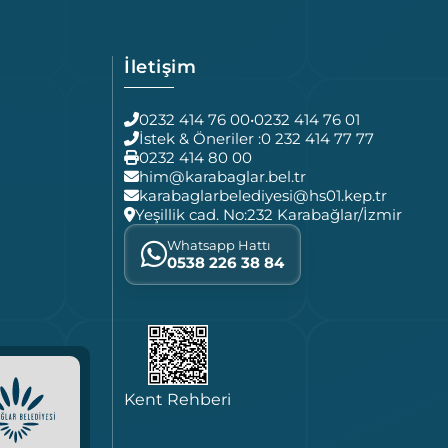
İletişim
0232 414 76 00
•
0232 414 76 01
İstek & Öneriler :
0 232 414 77 77
0232 414 80 00
him@karabaglar.bel.tr
karabaglarbelediyesi@hs01.kep.tr
Yeşillik cad. No:232 Karabağlar/İzmir
Whatsapp Hattı
0538 226 38 84
Kent Rehberi