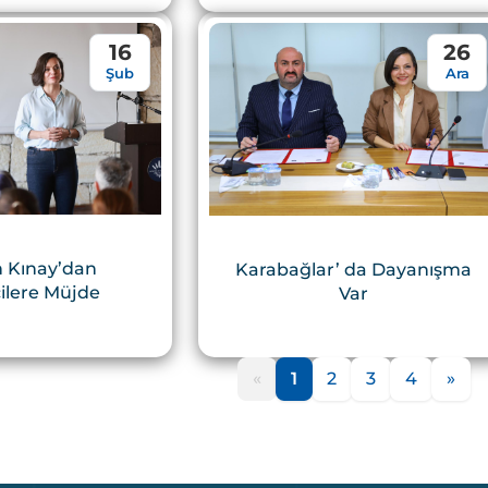
16
26
Şub
Ara
 Kınay’dan
Karabağlar’ da Dayanışma
ilere Müjde
Var
«
1
2
3
4
»