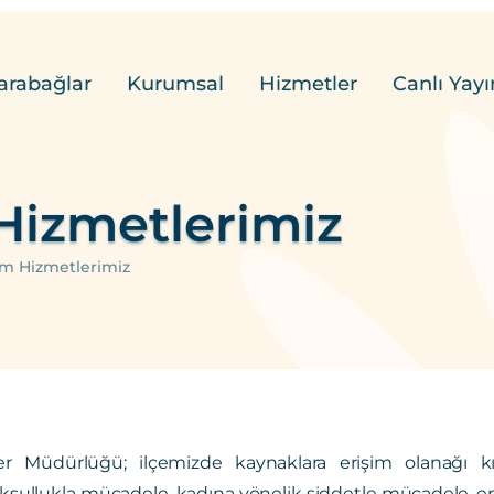
arabağlar
Kurumsal
Hizmetler
Canlı Yayı
Hizmetlerimiz
ım Hizmetlerimiz
r Müdürlüğü; ilçemizde kaynaklara erişim olanağı kısı
 yoksullukla mücadele, kadına yönelik şiddetle mücadele, e