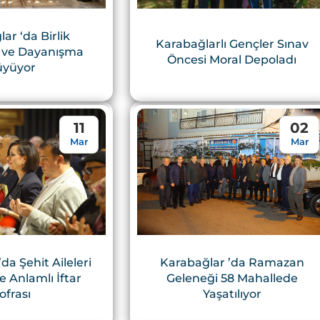
ar ‘da Birlik
Karabağlarlı Gençler Sınav
k ve Dayanışma
Öncesi Moral Depoladı
üyüyor
11
02
Mar
Mar
da Şehit Aileleri
Karabağlar ’da Ramazan
le Anlamlı İftar
Geleneği 58 Mahallede
ofrası
Yaşatılıyor