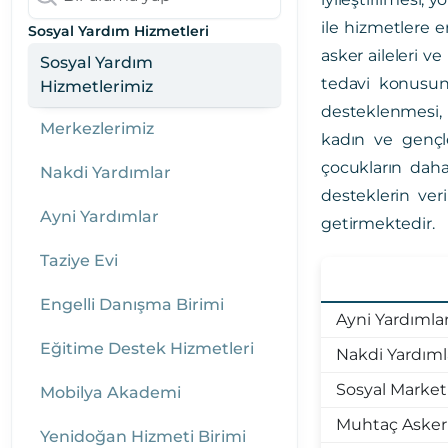
ile hizmetlere e
Sosyal Yardım Hizmetleri
asker aileleri v
Sosyal Yardım
tedavi konusun
Hizmetlerimiz
desteklenmesi, 
Merkezlerimiz
kadın ve gençle
çocukların daha 
Nakdi Yardımlar
desteklerin veri
Ayni Yardımlar
getirmektedir.
Taziye Evi
Engelli Danışma Birimi
Ayni Yardımla
Eğitime Destek Hizmetleri
Nakdi Yardıml
Sosyal Market
Mobilya Akademi
Muhtaç Asker 
Yenidoğan Hizmeti Birimi