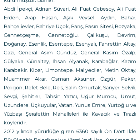
kurulmuştur. Bunlar;
Abdi İpekçi, Adnan Süvari, Ali Fuat Cebesoy, Ali Fuat
Erden, Arap Hasan, Aşık Veysel, Aydın, Bahar,
Bahçelievler, Bahriye Üçok, Barış, Basın Sitesi, Bozyaka,
Cennetçeşme, Cennetoğlu, Çalıkuşu, Devrim,
Doğanay, Esenlik, Esentepe, Esenyalı, Fahrettin Altay,
Gazi, General Asım Gündüz, General Kasım Özalp,
Gülyaka, Günaltay, İhsan Alyanak, Karabağlar, Kazım
Karabekir, Kibar, Limontepe, Maliyeciler, Metin Oktay,
Muammer Akar, Osman Aksuner, Özgür, Peker,
Poligon, Refet Bele, Reis, Salih Omurtak, Sarıyer, Selvili,
Sevgi, Şehitler, Tahsin Yazıcı, Uğur Mumcu, Umut,
Uzundere, Üçkuyular, Vatan, Yunus Emre, Yurtoğlu ve
Yüzbaşı Şerafettin Mahalleleri ile Kavacık ve Tırazlı
köyleridir.
2012 yılında yürürlüğe giren 6360 sayılı On Dört İlde