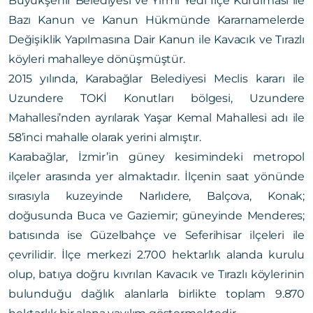
Büyükşehir Belediyesi ve Yirmi Yedi İlçe Kurulması ile
Bazı Kanun ve Kanun Hükmünde Kararnamelerde
Değişiklik Yapılmasına Dair Kanun ile Kavacık ve Tırazlı
köyleri mahalleye dönüşmüştür.
2015 yılında, Karabağlar Belediyesi Meclis kararı ile
Uzundere TOKİ Konutları bölgesi, Uzundere
Mahallesi’nden ayrılarak Yaşar Kemal Mahallesi adı ile
58’inci mahalle olarak yerini almıştır.
Karabağlar, İzmir’in güney kesimindeki metropol
ilçeler arasında yer almaktadır. İlçenin saat yönünde
sırasıyla kuzeyinde Narlıdere, Balçova, Konak;
doğusunda Buca ve Gaziemir; güneyinde Menderes;
batısında ise Güzelbahçe ve Seferihisar ilçeleri ile
çevrilidir. İlçe merkezi 2.700 hektarlık alanda kurulu
olup, batıya doğru kıvrılan Kavacık ve Tırazlı köylerinin
bulunduğu dağlık alanlarla birlikte toplam 9.870