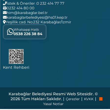
İstek & Öneriler :
0 232 414 77 77
0232 414 80 00
him@karabaglar.bel.tr
karabaglarbelediyesi@hs01.kep.tr
Yeşillik cad. No:232 Karabağlar/İzmir
Whatsapp Hattı
0538 226 38 84
Kent Rehberi
Karabağlar Belediyesi Resmi Web Sitesidir. ©
2026 Tüm Hakları Saklıdır. |
|
|
Çerezler
KVKK
Yasal Notlar