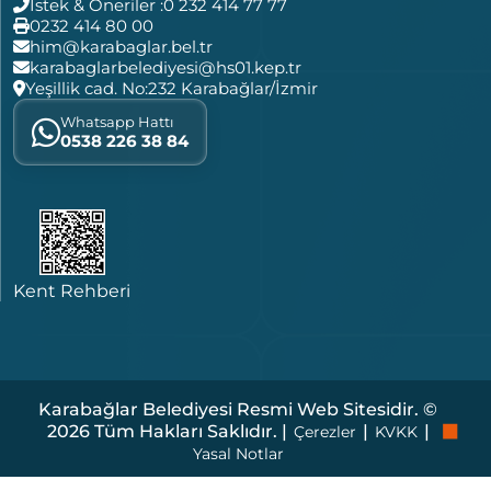
İstek & Öneriler :
0 232 414 77 77
0232 414 80 00
him@karabaglar.bel.tr
karabaglarbelediyesi@hs01.kep.tr
Yeşillik cad. No:232 Karabağlar/İzmir
Whatsapp Hattı
0538 226 38 84
Kent Rehberi
Karabağlar Belediyesi Resmi Web Sitesidir. ©
2026 Tüm Hakları Saklıdır. |
|
|
Çerezler
KVKK
Yasal Notlar