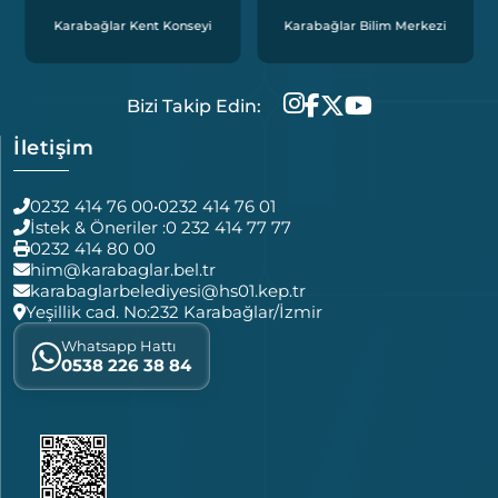
Karabağlar Kent Konseyi
Karabağlar Bilim Merkezi
Bizi Takip Edin:
İletişim
0232 414 76 00
•
0232 414 76 01
İstek & Öneriler :
0 232 414 77 77
0232 414 80 00
him@karabaglar.bel.tr
karabaglarbelediyesi@hs01.kep.tr
Yeşillik cad. No:232 Karabağlar/İzmir
Whatsapp Hattı
0538 226 38 84