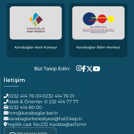
Karabağlar Bölgesel İ
t Konseyi
Karabağlar Bilim Merkezi
Ofisi
Bizi Takip Edin:
İletişim
0232 414 76 00
•
0232 414 76 01
İstek & Öneriler :
0 232 414 77 77
0232 414 80 00
him@karabaglar.bel.tr
karabaglarbelediyesi@hs01.kep.tr
Yeşillik cad. No:232 Karabağlar/İzmir
Whatsapp Hattı