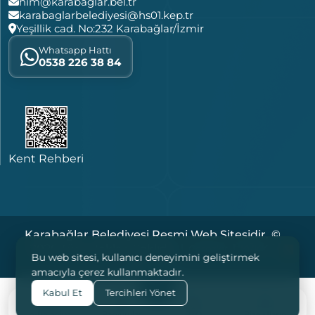
him@karabaglar.bel.tr
karabaglarbelediyesi@hs01.kep.tr
Yeşillik cad. No:232 Karabağlar/İzmir
Whatsapp Hattı
0538 226 38 84
Kent Rehberi
Karabağlar Belediyesi Resmi Web Sitesidir. ©
2026 Tüm Hakları Saklıdır. |
|
|
Çerezler
KVKK
Bu web sitesi, kullanıcı deneyimini geliştirmek
Yasal Notlar
amacıyla çerez kullanmaktadır.
Kabul Et
Tercihleri Yönet
e-Belediye
Başvurular
B.İ.O
Bize Ulaşın