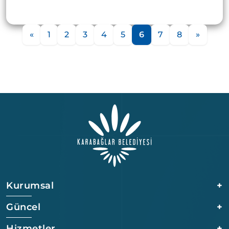
«
1
2
3
4
5
6
7
8
»
Kurumsal
+
Güncel
+
Hizmetler
+