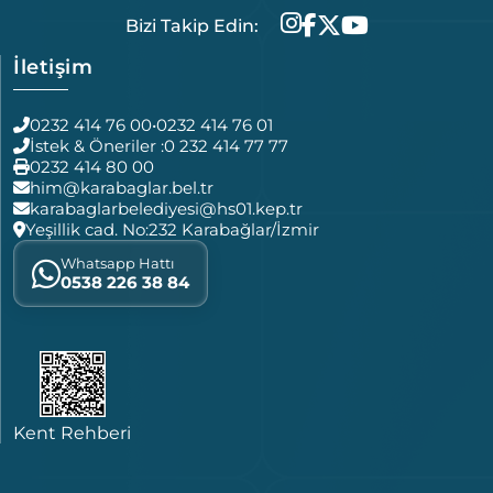
Bizi Takip Edin:
İletişim
0232 414 76 00
•
0232 414 76 01
İstek & Öneriler :
0 232 414 77 77
0232 414 80 00
him@karabaglar.bel.tr
karabaglarbelediyesi@hs01.kep.tr
Yeşillik cad. No:232 Karabağlar/İzmir
Whatsapp Hattı
0538 226 38 84
Kent Rehberi