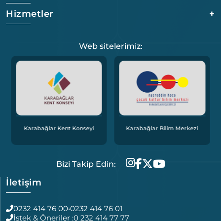
Hizmetler
+
Web sitelerimiz:
Karabağlar Bölges
 Kent Konseyi
Karabağlar Bilim Merkezi
Ofisi
Bizi Takip Edin:
İletişim
0232 414 76 00
•
0232 414 76 01
İstek & Öneriler :
0 232 414 77 77