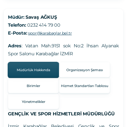
Müdür:
Savaş AĞKUŞ
Telefon:
0232 414 79 00
E-Posta:
spor@karabaglar.bel.tr
Adres
: Vatan Mah.9151 sok No:2 İhsan Alyanak
Spor Salonu Karabağlar İZMİR
Müdürlük Hakkında
Organizasyon Şeması
Birimler
Hizmet Standartları Tablosu
Yönetmelikler
GENÇLİK VE SPOR HİZMETLERİ MÜDÜRLÜĞÜ
İzmir Karabağlar Belediyesi Gençlik ve Spor