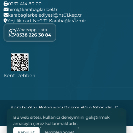
0232 414 80 00
him@karabaglar.bel.tr
karabaglarbelediyesi@hs01.kep.tr
Yeşillik cad. No:232 Karabağlar/İzmir
Whatsapp Hattı
0538 226 38 84
Kent Rehberi
Karabağlar Belediyesi Resmi Web Sitesidir. ©
2026 Tüm Hakları Saklıdır. |
|
|
Çerezler
KVKK
Bu web sitesi, kullanıcı deneyimini geliştirmek
Yasal Notlar
amacıyla çerez kullanmaktadır.
Kabul Et
Tercihleri Yönet