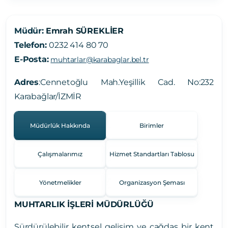
Müdür:
Emrah SÜREKLİER
Telefon:
0232 414 80 70
E-Posta:
muhtarlar@karabaglar.bel.tr
Adres
:
Cennetoğlu Mah.Yeşillik Cad. No:232
Karabağlar/İZMİR
Müdürlük Hakkında
Birimler
Çalışmalarımız
Hizmet Standartları Tablosu
Yönetmelikler
Organizasyon Şeması
MUHTARLIK İŞLERİ MÜDÜRLÜĞÜ
Sürdürülebilir kentsel gelişim ve çağdaş bir kent