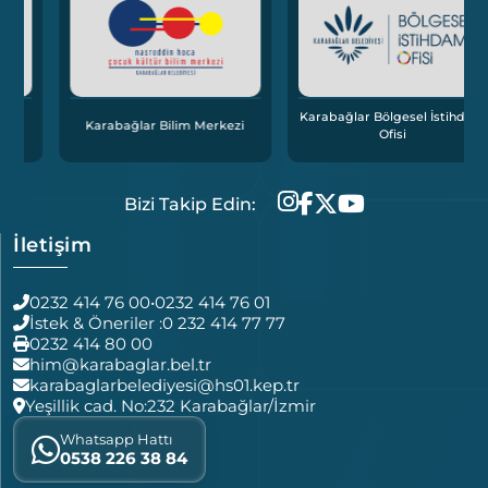
Karabağlar Bölgesel İstihdam
Karabağlar Bilim Merkezi
Ofisi
Bizi Takip Edin:
İletişim
0232 414 76 00
•
0232 414 76 01
İstek & Öneriler :
0 232 414 77 77
0232 414 80 00
him@karabaglar.bel.tr
karabaglarbelediyesi@hs01.kep.tr
Yeşillik cad. No:232 Karabağlar/İzmir
Whatsapp Hattı
0538 226 38 84