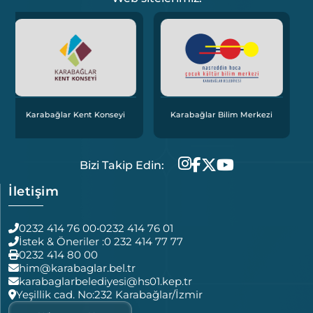
Karabağlar Bölgesel İstih
nseyi
Karabağlar Bilim Merkezi
Ofisi
Bizi Takip Edin:
İletişim
0232 414 76 00
•
0232 414 76 01
İstek & Öneriler :
0 232 414 77 77
0232 414 80 00
him@karabaglar.bel.tr
karabaglarbelediyesi@hs01.kep.tr
Yeşillik cad. No:232 Karabağlar/İzmir