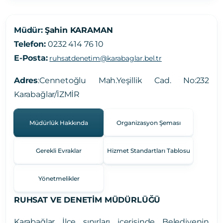
Müdür:
Şahin KARAMAN
Telefon:
0232 414 76 10
E-Posta:
ruhsatdenetim@karabaglar.bel.tr
Adres
:
Cennetoğlu Mah.Yeşillik Cad. No:232
Karabağlar/İZMİR
Müdürlük Hakkında
Organizasyon Şeması
Gerekli Evraklar
Hizmet Standartları Tablosu
Yönetmelikler
RUHSAT VE DENETİM MÜDÜRLÜĞÜ
Karabağlar İlçe sınırları içerisinde Belediyenin