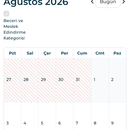
Ağustos 2026
Bugün
Beceri ve
Meslek
Edindirme
Kategorisi
Pzt
Sal
Çar
Per
Cum
Cmt
Paz
27
28
29
30
31
1
2
3
4
5
6
7
8
9