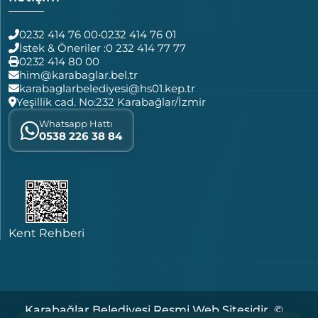
0232 414 76 00
•
0232 414 76 01
İstek & Öneriler :
0 232 414 77 77
0232 414 80 00
him@karabaglar.bel.tr
karabaglarbelediyesi@hs01.kep.tr
Yeşillik cad. No:232 Karabağlar/İzmir
Whatsapp Hattı
0538 226 38 84
Kent Rehberi
Karabağlar Belediyesi Resmi Web Sitesidir. ©