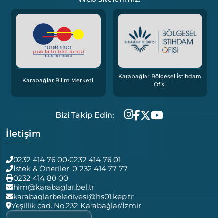
Karabağlar Bölgesel İstihdam
Karabağlar Bilim Merkezi
Ofisi
Bizi Takip Edin:
İletişim
0232 414 76 00
•
0232 414 76 01
İstek & Öneriler :
0 232 414 77 77
0232 414 80 00
him@karabaglar.bel.tr
karabaglarbelediyesi@hs01.kep.tr
Yeşillik cad. No:232 Karabağlar/İzmir