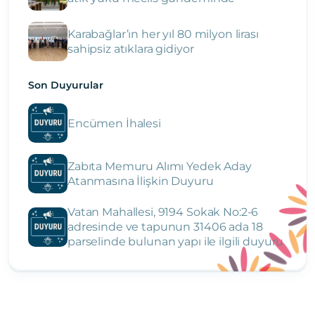
Karabağlar’ın her yıl 80 milyon lirası
sahipsiz atıklara gidiyor
Son Duyurular
Encümen İhalesi
Zabıta Memuru Alımı Yedek Aday
Atanmasına İlişkin Duyuru
Vatan Mahallesi, 9194 Sokak No:2-6
adresinde ve tapunun 31406 ada 18
parselinde bulunan yapı ile ilgili duyuru