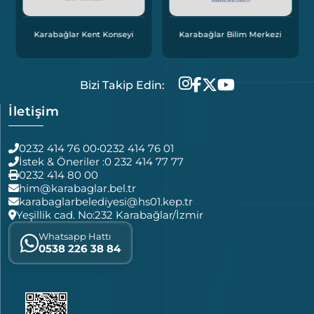
Karabağlar Kent Konseyi
Karabağlar Bilim Merkezi
Bizi Takip Edin:
İletişim
0232 414 76 00
•
0232 414 76 01
İstek & Öneriler :
0 232 414 77 77
0232 414 80 00
him@karabaglar.bel.tr
karabaglarbelediyesi@hs01.kep.tr
Yeşillik cad. No:232 Karabağlar/İzmir
Whatsapp Hattı
0538 226 38 84