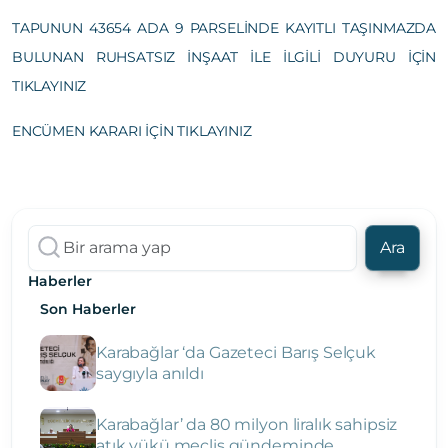
TAPUNUN 43654 ADA 9 PARSELİNDE KAYITLI TAŞINMAZDA
BULUNAN RUHSATSIZ İNŞAAT İLE İLGİLİ DUYURU İÇİN
TIKLAYINIZ
ENCÜMEN KARARI İÇİN TIKLAYINIZ
Ara
Haberler
Son Haberler
Karabağlar ‘da Gazeteci Barış Selçuk
saygıyla anıldı
Karabağlar’ da 80 milyon liralık sahipsiz
atık yükü meclis gündeminde