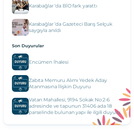
Karabağlar ‘da BİO fark yarattı
Karabağlar ‘da Gazeteci Barış Selçuk
saygıyla anıldı
Son Duyurular
Encümen İhalesi
Zabıta Memuru Alımı Yedek Aday
Atanmasına İlişkin Duyuru
Vatan Mahallesi, 9194 Sokak No:2-6
adresinde ve tapunun 31406 ada 18
parselinde bulunan yapı ile ilgili duyuru