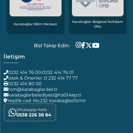
Karabağlar Bölgesel İstihdam
Karabağlar Bilim Merkezi
Ofisi
Bizi Takip Edin:
İletişim
0232 414 76 00
•
0232 414 76 01
İstek & Öneriler :
0 232 414 77 77
0232 414 80 00
him@karabaglar.bel.tr
karabaglarbelediyesi@hs01.kep.tr
Yeşillik cad. No:232 Karabağlar/İzmir
Whatsapp Hattı
0538 226 38 84