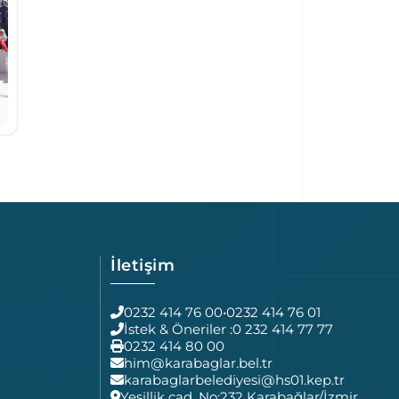
İletişim
0232 414 76 00
•
0232 414 76 01
İstek & Öneriler :
0 232 414 77 77
0232 414 80 00
him@karabaglar.bel.tr
karabaglarbelediyesi@hs01.kep.tr
Yeşillik cad. No:232 Karabağlar/İzmir