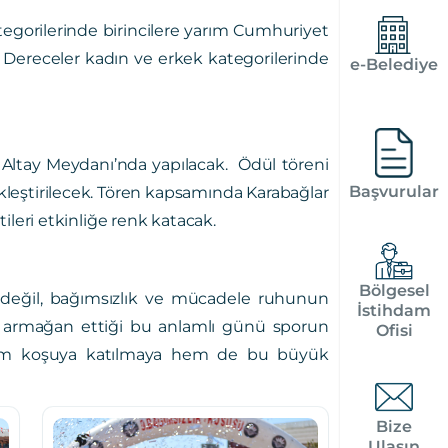
kategorilerinde birincilere yarım Cumhuriyet
. Dereceler kadın ve erkek kategorilerinde
e-Belediye
in Altay Meydanı’nda yapılacak. Ödül töreni
Başvurular
ekleştirilecek. Tören kapsamında Karabağlar
tileri etkinliğe renk katacak.
Bölgesel
m değil, bağımsızlık ve mücadele ruhunun
İstihdam
e armağan ettiği bu anlamlı günü sporun
Ofisi
zı hem koşuya katılmaya hem de bu büyük
Bize
Ulaşın