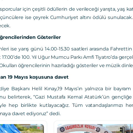
porcular için çeşitli ödüllerin de verileceği yarışta, yaş 
e üçüncülere ise çeyrek Cumhuriyet altını ödülü sunulacak
ecek.
ğrencilerinden Gösteriler
mleri ise yarış günü 14.00-15.30 saatleri arasında Fahrett
t 17.00’de 100. Yıl Uğur Mumcu Parkı Amfi Tiyatro’da gerç
kulları öğrencilerinin hazırladığı gösteriler ve müzik dinle
an 19 Mayıs koşusuna davet
diye Başkanı Helil Kınay,19 Mayıs’ın yalnızca bir bayra
nu belirterek, “Gazi Mustafa Kemal Atatürk’ün gençliğ
ücüyle hep birlikte kutlayacağız. Tüm vatandaşlarımı
aya davet ediyoruz” dedi.