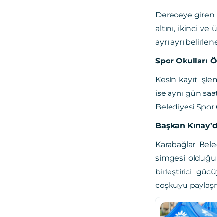
Dereceye giren s
altını, ikinci v
ayrı ayrı belirlen
Spor Okulları Ö
Kesin kayıt işle
ise aynı gün saa
Belediyesi Spor O
Başkan Kınay’d
Karabağlar Bele
simgesi olduğu
birleştirici g
coşkuyu paylaşm