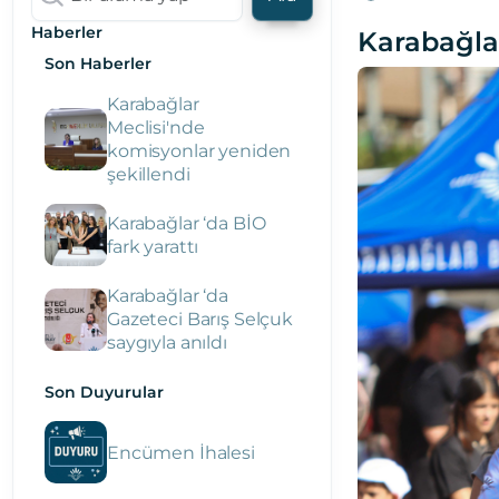
Haberler
Karabağla
Son Haberler
Karabağlar
Meclisi'nde
komisyonlar yeniden
şekillendi
Karabağlar ‘da BİO
fark yarattı
Karabağlar ‘da
Gazeteci Barış Selçuk
saygıyla anıldı
Son Duyurular
Encümen İhalesi