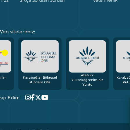
umuz
Sıkça Sorulan Sorular
Veterinerlik
eb sitelerimiz:
Atatürk
ilim
Karabağlar Bölgesel
Karabağ
Yükseköğrenim Kız
İstihdam Ofisi
Küt
Yurdu
kip Edin: