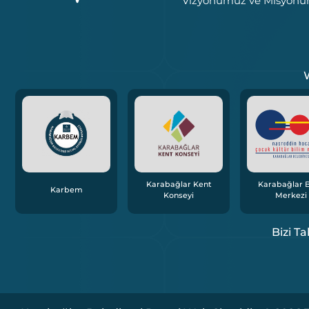
Vizyonumuz ve Misyon
W
Karabağlar Kent
Karabağlar B
Karbem
Konseyi
Merkezi
Bizi Ta