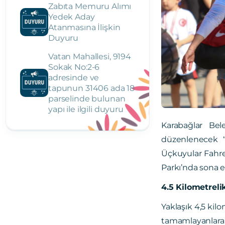
Zabıta Memuru Alımı
Yedek Aday
Atanmasına İlişkin
Duyuru
Vatan Mahallesi, 9194
Sokak No:2-6
adresinde ve
tapunun 31406 ada 18
parselinde bulunan
yapı ile ilgili duyuru
Karabağlar Be
düzenlenecek “B
Üçkuyular Fahre
Parkı’nda sona e
4.5 Kilometrel
Yaklaşık 4,5 kil
tamamlayanlara 