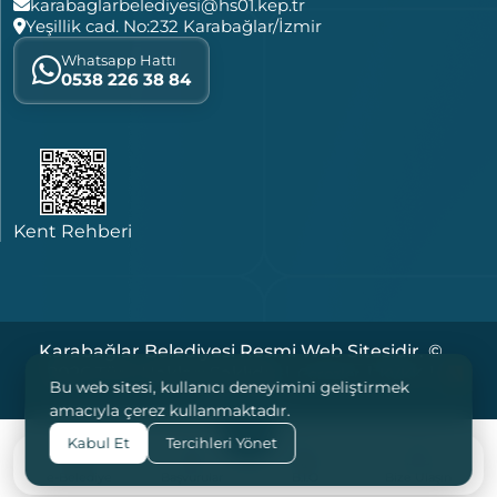
karabaglarbelediyesi@hs01.kep.tr
Yeşillik cad. No:232 Karabağlar/İzmir
Whatsapp Hattı
0538 226 38 84
Kent Rehberi
Karabağlar Belediyesi Resmi Web Sitesidir. ©
2026 Tüm Hakları Saklıdır. |
|
|
Çerezler
KVKK
Bu web sitesi, kullanıcı deneyimini geliştirmek
Yasal Notlar
amacıyla çerez kullanmaktadır.
Kabul Et
Tercihleri Yönet
e-Belediye
Başvurular
B.İ.O
Bize Ulaşın