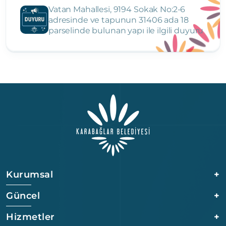
Vatan Mahallesi, 9194 Sokak No:2-6
adresinde ve tapunun 31406 ada 18
parselinde bulunan yapı ile ilgili duyuru
Kurumsal
+
Güncel
+
Hizmetler
+