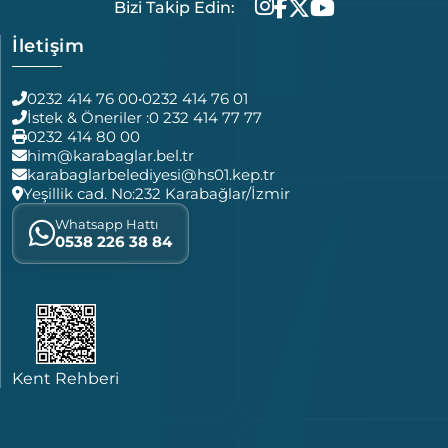
Bizi Takip Edin:
İletişim
0232 414 76 00
•
0232 414 76 01
İstek & Öneriler :
0 232 414 77 77
0232 414 80 00
him@karabaglar.bel.tr
karabaglarbelediyesi@hs01.kep.tr
Yeşillik cad. No:232 Karabağlar/İzmir
Whatsapp Hattı
0538 226 38 84
Kent Rehberi