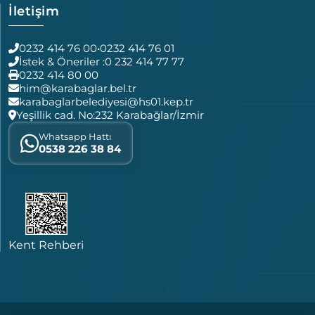
İletişim
0232 414 76 00
•
0232 414 76 01
İstek & Öneriler :
0 232 414 77 77
0232 414 80 00
him@karabaglar.bel.tr
karabaglarbelediyesi@hs01.kep.tr
Yeşillik cad. No:232 Karabağlar/İzmir
Whatsapp Hattı
0538 226 38 84
Kent Rehberi