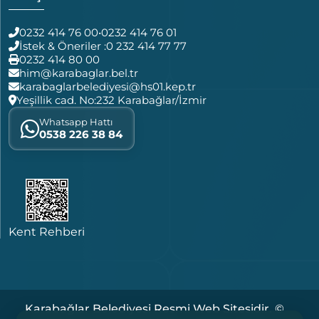
0232 414 76 00
•
0232 414 76 01
İstek & Öneriler :
0 232 414 77 77
0232 414 80 00
him@karabaglar.bel.tr
karabaglarbelediyesi@hs01.kep.tr
Yeşillik cad. No:232 Karabağlar/İzmir
Whatsapp Hattı
0538 226 38 84
Kent Rehberi
Karabağlar Belediyesi Resmi Web Sitesidir. ©