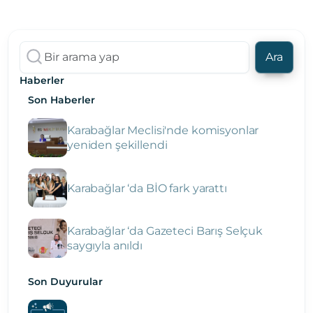
Ara
Haberler
Son Haberler
Karabağlar Meclisi'nde komisyonlar
yeniden şekillendi
Karabağlar ‘da BİO fark yarattı
Karabağlar ‘da Gazeteci Barış Selçuk
saygıyla anıldı
Son Duyurular