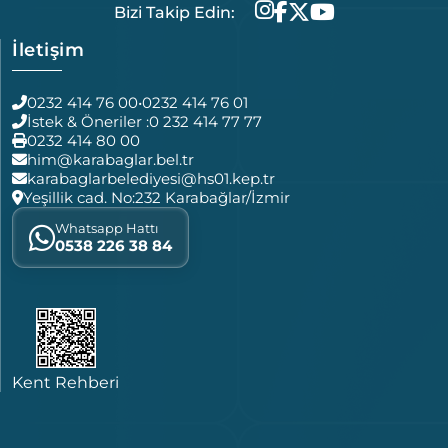
Bizi Takip Edin:
İletişim
0232 414 76 00
•
0232 414 76 01
İstek & Öneriler :
0 232 414 77 77
0232 414 80 00
him@karabaglar.bel.tr
karabaglarbelediyesi@hs01.kep.tr
Yeşillik cad. No:232 Karabağlar/İzmir
Whatsapp Hattı
0538 226 38 84
Kent Rehberi