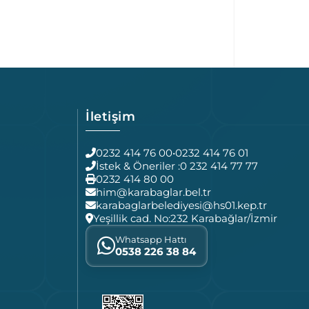
İletişim
0232 414 76 00
•
0232 414 76 01
İstek & Öneriler :
0 232 414 77 77
0232 414 80 00
him@karabaglar.bel.tr
karabaglarbelediyesi@hs01.kep.tr
Yeşillik cad. No:232 Karabağlar/İzmir
Whatsapp Hattı
0538 226 38 84