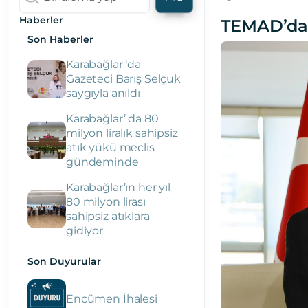
Haberler
TEMAD’dan
Son Haberler
Karabağlar ‘da
Gazeteci Barış Selçuk
saygıyla anıldı
Karabağlar’ da 80
milyon liralık sahipsiz
atık yükü meclis
gündeminde
Karabağlar’ın her yıl
80 milyon lirası
sahipsiz atıklara
gidiyor
Son Duyurular
Encümen İhalesi