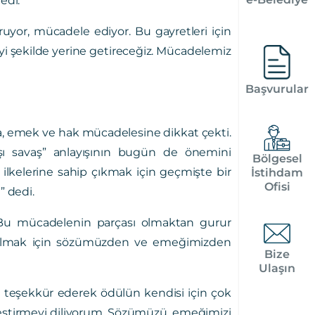
yor, mücadele ediyor. Bu gayretleri için
yi şekilde yerine getireceğiz. Mücadelemiz
Başvurular
a, emek ve hak mücadelesine dikkat çekti.
rşı savaş” anlayışının bugün de önemini
Bölgesel
lkelerine sahip çıkmak için geçmişte bir
İstihdam
Ofisi
” dedi.
 “Bu mücadelenin parçası olmaktan gurur
zı almak için sözümüzden ve emeğimizden
Bize
Ulaşın
 teşekkür ederek ödülün kendisi için çok
kleştirmeyi diliyorum. Sözümüzü, emeğimizi