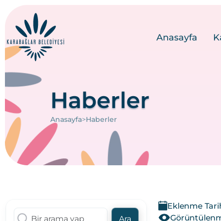
Anasayfa
K
Haberler
>
Anasayfa
Haberler
Eklenme Tarih
Görüntülenme
Ara