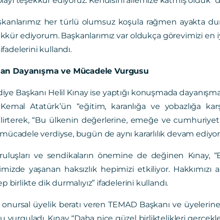
şkanlarımız her türlü olumsuz koşula rağmen ayakta duru
kkür ediyorum. Başkanlarımız var oldukça görevimizi en i
adelerini kullandı.
dan Dayanışma ve Mücadele Vurgusu
diye Başkanı Helil Kınay ise yaptığı konuşmada dayanışm
 Kemal Atatürk’ün “eğitim, karanlığa ve yobazlığa ka
rterek, “Bu ülkenin değerlerine, emeğe ve cumhuriyet i
 mücadele verdiyse, bugün de aynı kararlılık devam ediyor
uruluşları ve sendikaların önemine de değinen Kınay,
imizde yaşanan haksızlık hepimizi etkiliyor. Hakkımı
ep birlikte dik durmalıyız” ifadelerini kullandı.
 onursal üyelik beratı veren TEMAD Başkanı ve üyelerine
 vurguladı. Kınay “Daha nice güzel birliktelikleri gerçe