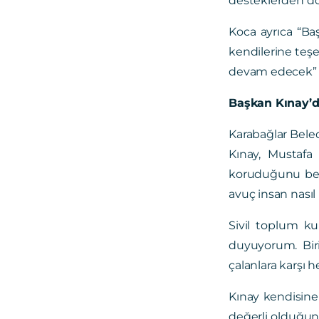
Koca ayrıca “Ba
kendilerine teşe
devam edecek” if
Başkan Kınay’
Karabağlar Bele
Kınay, Mustafa
koruduğunu beli
avuç insan nasıl
Sivil toplum k
duyuyorum. Bir
çalanlara karşı h
Kınay kendisine
değerli olduğunu