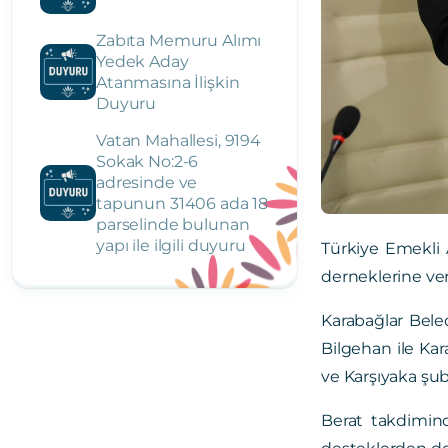
Zabıta Memuru Alımı
Yedek Aday
Atanmasına İlişkin
Duyuru
Vatan Mahallesi, 9194
Sokak No:2-6
adresinde ve
tapunun 31406 ada 18
parselinde bulunan
yapı ile ilgili duyuru
Türkiye Emekli 
derneklerine ver
Karabağlar Bele
Bilgehan ile Kar
ve Karşıyaka şub
Berat takdimin
desteklerden dol