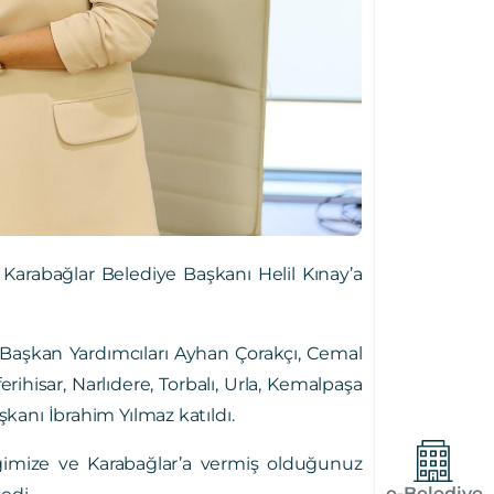
arabağlar Belediye Başkanı Helil Kınay’a
aşkan Yardımcıları Ayhan Çorakçı, Cemal
rihisar, Narlıdere, Torbalı, Urla, Kemalpaşa
şkanı İbrahim Yılmaz katıldı.
imize ve Karabağlar’a vermiş olduğunuz
e-Belediye
edi.