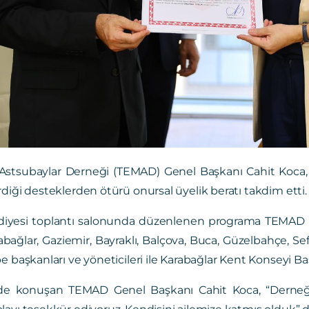
Astsubaylar Derneği (TEMAD) Genel Başkanı Cahit Koca, K
diği desteklerden ötürü onursal üyelik beratı takdim etti.
diyesi toplantı salonunda düzenlenen programa TEMAD B
abağlar, Gaziemir, Bayraklı, Balçova, Buca, Güzelbahçe, Sefe
e başkanları ve yöneticileri ile Karabağlar Kent Konseyi Ba
de konuşan TEMAD Genel Başkanı Cahit Koca, “Derneğ
ayı teşekkür ediyoruz. Kendisini ailemize katmış olduk” d