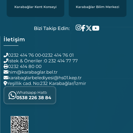
Karabağlar Kent Konseyi
Karabağlar Bilim Merkezi
Bizi Takip Edin:
İletişim
0232 414 76 00
•
0232 414 76 01
İstek & Öneriler :
0 232 414 77 77
0232 414 80 00
him@karabaglar.bel.tr
karabaglarbelediyesi@hs01.kep.tr
Yeşillik cad. No:232 Karabağlar/İzmir
Whatsapp Hattı
0538 226 38 84